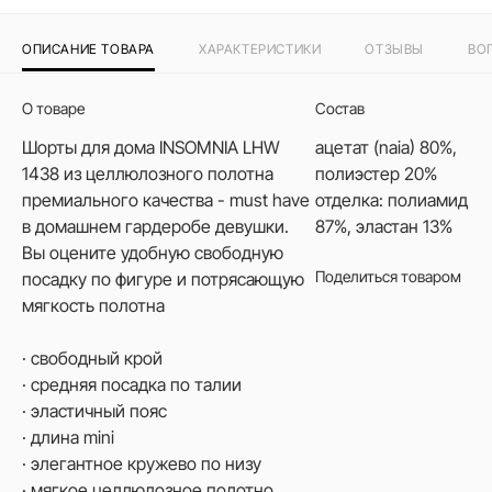
ОПИСАНИЕ ТОВАРА
ХАРАКТЕРИСТИКИ
ОТЗЫВЫ
ВО
О товаре
Состав
Шорты для дома INSOMNIA LHW
ацетат (naia) 80%,
1438 из целлюлозного полотна
полиэстер 20%
премиального качества - must have
отделка: полиамид
в домашнем гардеробе девушки.
87%, эластан 13%
Вы оцените удобную свободную
Поделиться товаром
посадку по фигуре и потрясающую
мягкость полотна
· свободный крой
· средняя посадка по талии
· эластичный пояс
· длина mini
· элегантное кружево по низу
· мягкое целлюлозное полотно