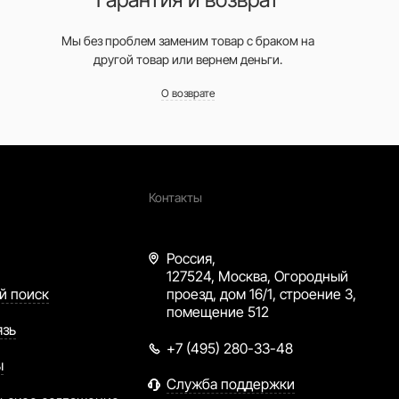
Мы без проблем заменим товар с браком на
другой товар или вернем деньги.
О возврате
Контакты
Россия,
127524, Москва, Огородный
й поиск
проезд, дом 16/1, строение 3,
помещение 512
язь
+7 (495) 280-33-48
ы
Служба поддержки