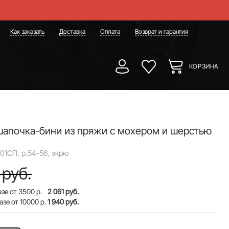
Как заказать
Доставка
Оплата
Возврат и гарантия
КОРЗИНА
шапочка-бини из пряжи с мохером и шерстью
01СП, р.54-56, экрю
 руб.
зе от 3500 р.
2 061 руб.
азе от 10000 р.
1 940 руб.