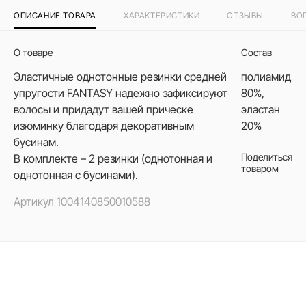
ОПИСАНИЕ ТОВАРА
ХАРАКТЕРИСТИКИ
ОТЗЫВЫ
ВО
О товаре
Состав
Эластичные однотонные резинки средней
полиамид
упругости FANTASY надежно зафиксируют
80%,
волосы и придадут вашей прическе
эластан
изюминку благодаря декоративным
20%
бусинам.
Поделиться
В комплекте – 2 резинки (однотонная и
товаром
однотонная с бусинами).
Артикул
1004140850010588