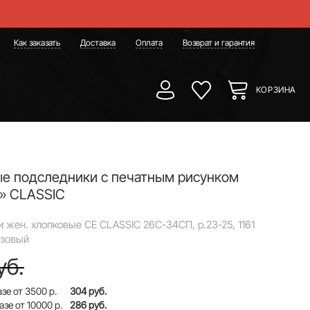
Как заказать
Доставка
Оплата
Возврат и гарантия
КОРЗИНА
е подследники с печатным рисунком
» CLASSIC
 жен. хлопковые CE CLASSIC 26С-34СП, р.23-25, 1161
озовый
уб.
зе от 3500 р.
304 руб.
азе от 10000 р.
286 руб.