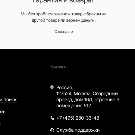
Мы без проблем заменим товар с браком на
другой товар или вернем деньги.
О возврате
Контакты
Россия,
127524, Москва, Огородный
й поиск
проезд, дом 16/1, строение 3,
помещение 512
язь
+7 (495) 280-33-48
ы
Служба поддержки