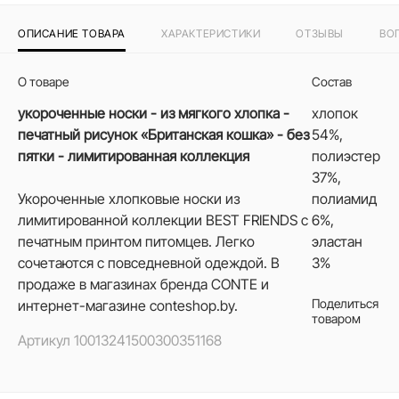
ОПИСАНИЕ ТОВАРА
ХАРАКТЕРИСТИКИ
ОТЗЫВЫ
ВО
О товаре
Состав
укороченные носки - из мягкого хлопка -
хлопок
печатный рисунок «Британская кошка» - без
54%,
пятки - лимитированная коллекция
полиэстер
37%,
Укороченные хлопковые носки из
полиамид
лимитированной коллекции BEST FRIENDS с
6%,
печатным принтом питомцев. Легко
эластан
сочетаются с повседневной одеждой. В
3%
продаже в магазинах бренда CONTE и
Поделиться
интернет-магазине conteshop.by.
товаром
Артикул
10013241500300351168