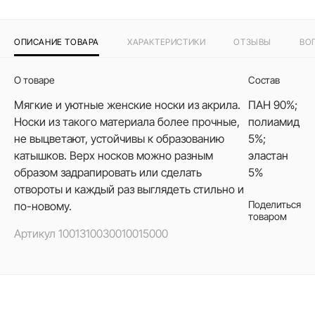
ОПИСАНИЕ ТОВАРА
ХАРАКТЕРИСТИКИ
ОТЗЫВЫ
ВО
О товаре
Состав
Мягкие и уютные женские носки из акрила.
ПАН 90%;
Носки из такого материала более прочные,
полиамид
не выцветают, устойчивы к образованию
5%;
катышков. Верх носков можно разным
эластан
образом задрапировать или сделать
5%
отвороты и каждый раз выглядеть стильно и
Поделиться
по-новому.
товаром
Артикул
1001310030010015000