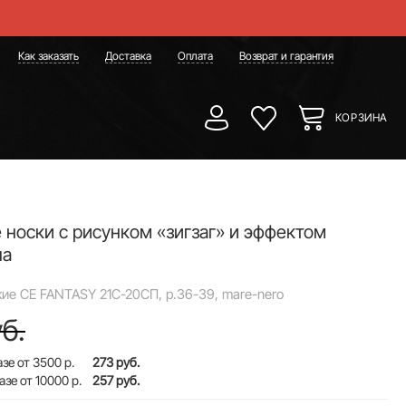
Как заказать
Доставка
Оплата
Возврат и гарантия
КОРЗИНА
носки с рисунком «зигзаг» и эффектом
на
ие CE FANTASY 21С-20СП, р.36-39, mare-nero
б.
зе от 3500 р.
273 руб.
азе от 10000 р.
257 руб.