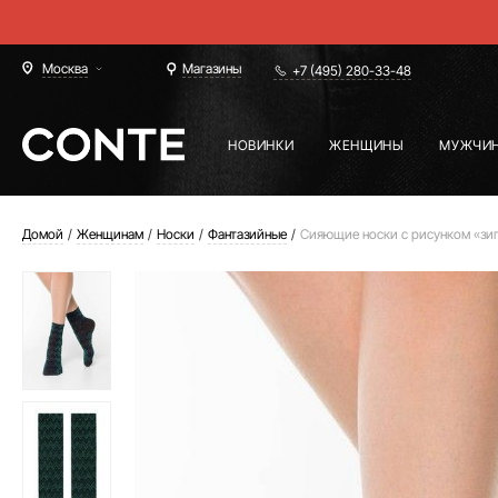
Москва
Магазины
+7 (495) 280-33-48
НОВИНКИ
ЖЕНЩИНЫ
МУЖЧИ
Домой
Женщинам
Носки
Фантазийные
Сияющие носки с рисунком «зиг