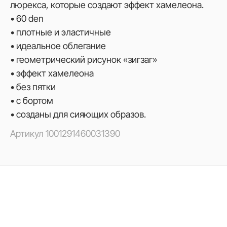
люрекса, которые создают эффект хамелеона.
• 60 den
• плотные и эластичные
• идеальное облегание
• геометрический рисунок «зигзаг»
• эффект хамелеона
• без пятки
• с бортом
• созданы для сияющих образов.
Артикул
1001291460031390