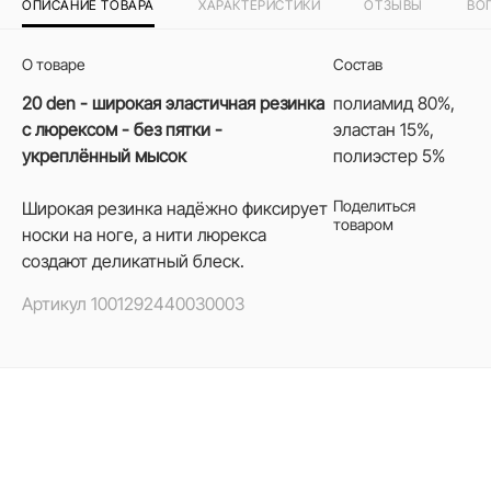
ОПИСАНИЕ ТОВАРА
ХАРАКТЕРИСТИКИ
ОТЗЫВЫ
ВО
О товаре
Состав
20 den - широкая эластичная резинка
полиамид 80%,
с люрексом - без пятки -
эластан 15%,
укреплённый мысок
полиэстер 5%
Поделиться
Широкая резинка надёжно фиксирует
товаром
носки на ноге, а нити люрекса
создают деликатный блеск.
Артикул
1001292440030003