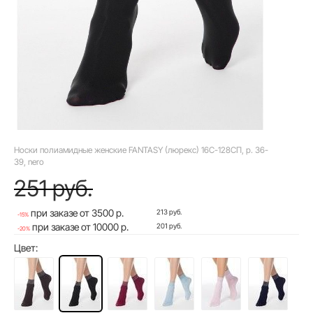
Носки полиамидные женские FANTASY (люрекс) 16С-128СП, р. 36-
39, nero
251 руб.
при заказе от 3500 р.
213 руб.
-15%
при заказе от 10000 р.
201 руб.
-20%
Цвет: