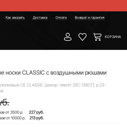
Как заказать
Доставка
Оплата
Возврат и гарантия
КОРЗИНА
ые носки CLASSIC с воздушными рюшами
хлопковые CE CLASSIC (декор. пикот) 25С-138СП, р.23-
ый
уб.
зе от 3500 р.
227 руб.
азе от 10000 р.
213 руб.