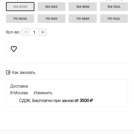
164-90/XS
164-94/S
164-98/M
164-102/L
170-90/XS
170-94/S
170-98/M
170-102/L
-
+
Кол-во:
Как заказать
Доставка
В Москва
Изменить
СДЭК, Бесплатно при заказе
от 3500 ₽