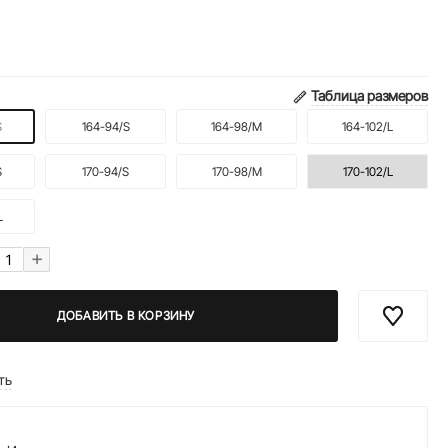
Таблица размеров
S
164-94/S
164-98/M
164-102/L
S
170-94/S
170-98/M
170-102/L
L
+
ДОБАВИТЬ В КОРЗИНУ
ть