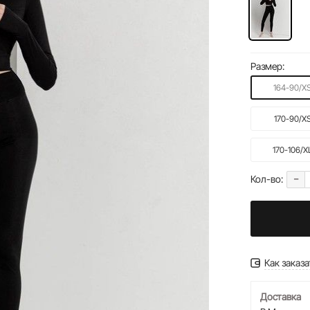
Размер:
164-90/X
170-90/X
170-106/X
-
Кол-во:
Как заказа
Доставка