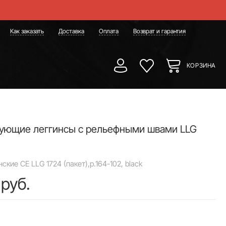
Как заказать
Доставка
Оплата
Возврат и гарантия
КОРЗИНА
ующие леггинсы с рельефными швами LLG
кие CE LLG 1724 (пакет),р.164-102, black
 руб.