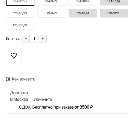
164-90/XS
164-94/S
164-98/M
164-102/L
170-90/XS
170-94/S
170-98/M
170-102/L
170-106/XL
-
+
Кол-во:
Как заказать
Доставка
В Москва
Изменить
СДЭК, Бесплатно при заказе
от 3500 ₽