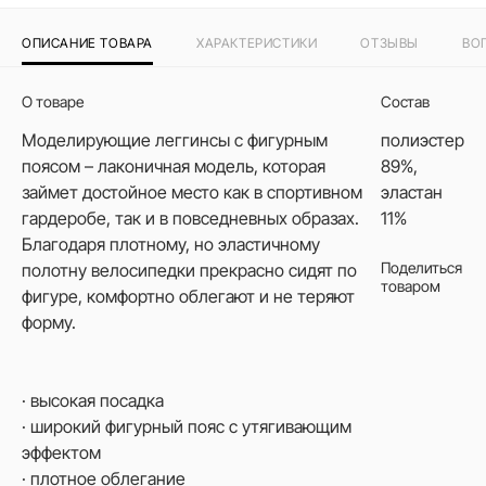
ОПИСАНИЕ ТОВАРА
ХАРАКТЕРИСТИКИ
ОТЗЫВЫ
ВО
О товаре
Состав
Моделирующие леггинсы с фигурным
полиэстер
поясом – лаконичная модель, которая
89%,
займет достойное место как в спортивном
эластан
гардеробе, так и в повседневных образах.
11%
Благодаря плотному, но эластичному
Поделиться
полотну велосипедки прекрасно сидят по
товаром
фигуре, комфортно облегают и не теряют
форму.
· высокая посадка
· широкий фигурный пояс с утягивающим
эффектом
· плотное облегание