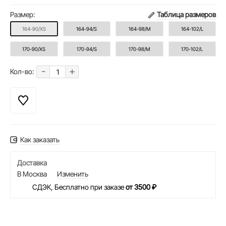
Размер:
Таблица размеров
164-90/XS
164-94/S
164-98/M
164-102/L
170-90/XS
170-94/S
170-98/M
170-102/L
-
+
Кол-во:
Как заказать
Доставка
В Москва
Изменить
СДЭК, Бесплатно при заказе
от 3500 ₽