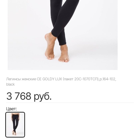
Легинсы женские CE GOLDY LUX (пакет 20С-1070ТСП),р.164-102,
black
3 768 руб.
Цвет: