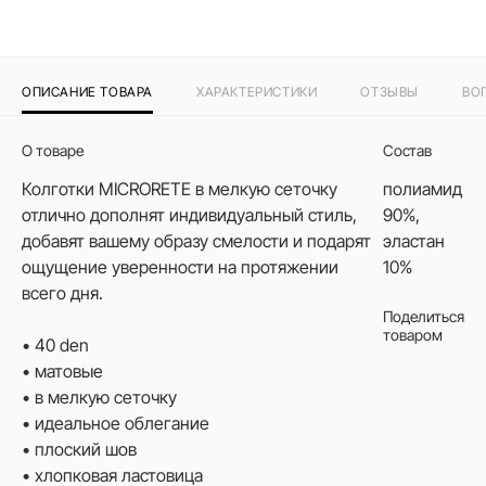
ОПИСАНИЕ ТОВАРА
ХАРАКТЕРИСТИКИ
ОТЗЫВЫ
ВО
О товаре
Состав
Колготки MICRORETE в мелкую сеточку
полиамид
отлично дополнят индивидуальный стиль,
90%,
добавят вашему образу смелости и подарят
эластан
ощущение уверенности на протяжении
10%
всего дня.
Поделиться
товаром
• 40 den
• матовые
• в мелкую сеточку
• идеальное облегание
• плоский шов
• хлопковая ластовица