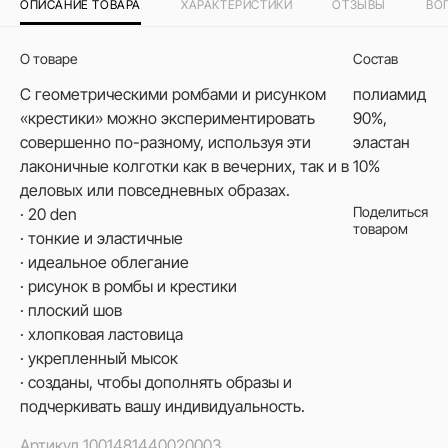
ОПИСАНИЕ ТОВАРА
ХАРАКТЕРИСТИКИ
ОТЗЫВЫ
ВО
О товаре
Состав
С геометрическими ромбами и рисунком
полиамид
«крестики» можно экспериментировать
90%,
совершенно по-разному, используя эти
эластан
лаконичные колготки как в вечерних, так и в
10%
деловых или повседневных образах.
Поделиться
· 20 den
товаром
· тонкие и эластичные
· идеальное облегание
· рисунок в ромбы и крестики
· плоский шов
· хлопковая ластовица
· укрепленный мысок
· созданы, чтобы дополнять образы и
подчеркивать вашу индивидуальность.
Артикул
1001481440020003