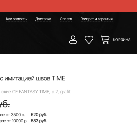
Как заказать
Доставка
Оплата
Возврат и гарантия
КОРЗИНА
 с имитацией швов TIME
ские CE FANTASY TIME, р.2, grafit
уб.
зе от 3500 р.
620 руб.
азе от 10000 р.
583 руб.