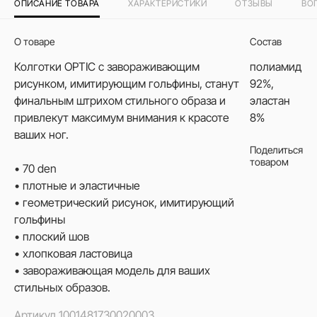
ОПИСАНИЕ ТОВАРА
ХАРАКТЕРИСТИКИ
ОТЗЫВЫ
ВО
О товаре
Состав
Колготки OPTIC с завораживающим
полиамид
рисунком, имитирующим гольфины, станут
92%,
финальным штрихом стильного образа и
эластан
привлекут максимум внимания к красоте
8%
ваших ног.
Поделиться
товаром
• 70 den
• плотные и эластичные
• геометрический рисунок, имитирующий
гольфины
• плоский шов
• хлопковая ластовица
• завораживающая модель для ваших
стильных образов.
Артикул
1001481730020003