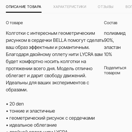
ОПИСАНИЕ ТОВАРА
ХАРАКТЕРИСТИКИ
ОТЗЫВЫ
ВО
О товаре
Состав
Колготки с интересным геометрическим
полиамид
рисунком в сердечки BELLA помогут сделать
90%,
ваш образ эффектным и романтичным.
эластан
Благодаря двойному оплету нити LYCRA вам
10%
будет комфортно носить колготки на
Поделиться
протяжении всего дня. Модель отлично
товаром
облегает и дарит свободу движений.
Идеальны для ваших экспериментов с
образами.
• 20 den
• тонкие и эластичные
• геометрический рисунок с сердечками
• идеальное облегание