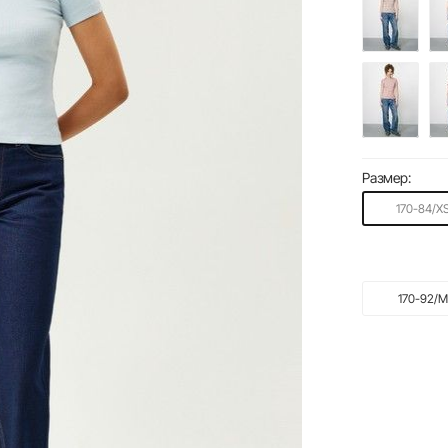
Размер:
170-84/X
170-92/M