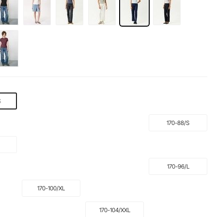
S
170-88/S
170-96/L
170-100/XL
170-104/XXL