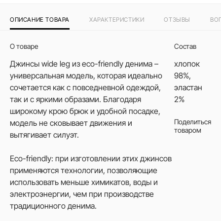
ОПИСАНИЕ ТОВАРА
ХАРАКТЕРИСТИКИ
ОТЗЫВЫ
ВО
О товаре
Состав
Джинсы wide leg из eco-friendly денима –
хлопок
универсальная модель, которая идеально
98%,
сочетается как с повседневной одеждой,
эластан
так и с яркими образами. Благодаря
2%
широкому крою брюк и удобной посадке,
Поделиться
модель не сковывает движения и
товаром
вытягивает силуэт.
Eco-friendly: при изготовлении этих джинсов
применяются технологии, позволяющие
использовать меньше химикатов, воды и
электроэнергии, чем при производстве
традиционного денима.