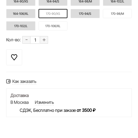
164-90/XS
164-94/S
164-98/M
164-102/L
164-106/XL
170-90/XS
170-94/S
170-98/M
170-102/L
170-106/XL
-
+
Кол-во:
Как заказать
Доставка
В Москва
Изменить
СДЭК, Бесплатно при заказе
от 3500 ₽