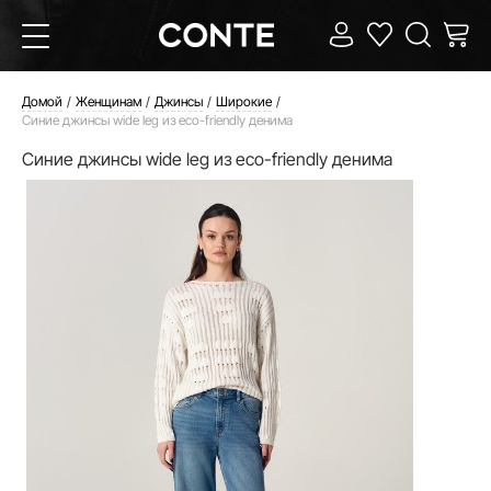
Домой
Женщинам
Джинсы
Широкие
Синие джинсы wide leg из eco-friendly денима
Синие джинсы wide leg из eco-friendly денима