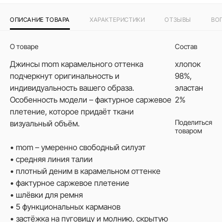
ОПИСАНИЕ ТОВАРА
ХАРАКТЕРИСТИКИ
ОТЗЫВЫ
ВО
О товаре
Состав
Джинсы mom карамельного оттенка
хлопок
подчеркнут оригинальность и
98%,
индивидуальность вашего образа.
эластан
Особенность модели – фактурное саржевое
2%
плетение, которое придаёт ткани
Поделиться
визуальный объём.
товаром
• mom – умеренно свободный силуэт
• средняя линия талии
• плотный деним в карамельном оттенке
• фактурное саржевое плетение
• шлёвки для ремня
• 5 функциональных карманов
• застёжка на пуговицу и молнию, скрытую