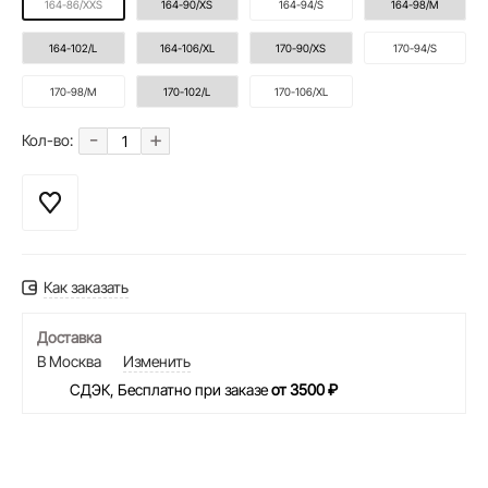
164-86/XXS
164-90/XS
164-94/S
164-98/M
164-102/L
164-106/XL
170-90/XS
170-94/S
170-98/M
170-102/L
170-106/XL
-
+
Кол-во:
Как заказать
Доставка
В Москва
Изменить
СДЭК, Бесплатно при заказе
от 3500 ₽