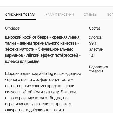
ОПИСАНИЕ ТОВАРА
ХАРАКТЕРИСТИКИ
ОТЗЫВЫ
ВО
О товаре
Состав
широкий крой от бедра - средняя линия
хлопок
талии - деним премиального качества -
99%,
эффект мятости - 5 функциональных
эластан
карманов - лёгкий эффект потёртостей -
1%
шлёвки для ремня
Поделиться
товаром
Широкие джинсы wide leg из эко-денима
чёрного цвета с эффектом мятости –
естественные заломы придают ткани
визуальный объём и фактуру. Джинсы
плавно расширяются от бедра, не
ограничивают движения и при этом
аккуратно подчёркивают талию.