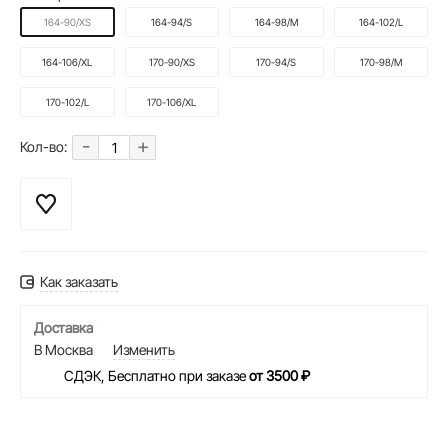
164-90/XS
164-94/S
164-98/M
164-102/L
164-106/XL
170-90/XS
170-94/S
170-98/M
170-102/L
170-106/XL
-
+
Кол-во:
Как заказать
Доставка
В Москва
Изменить
СДЭК, Бесплатно при заказе
от 3500 ₽