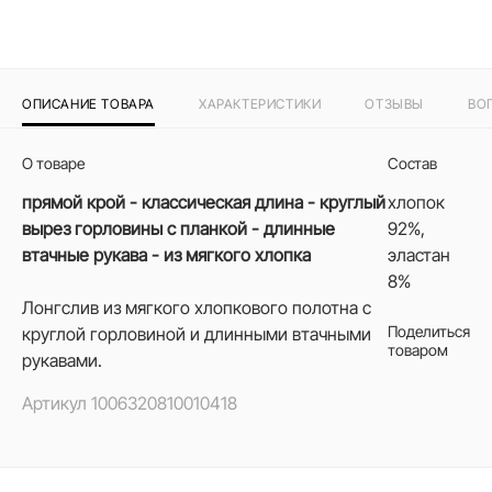
ОПИСАНИЕ ТОВАРА
ХАРАКТЕРИСТИКИ
ОТЗЫВЫ
ВО
О товаре
Состав
прямой крой - классическая длина - круглый
хлопок
вырез горловины с планкой - длинные
92%,
втачные рукава - из мягкого хлопка
эластан
8%
Лонгслив из мягкого хлопкового полотна с
Поделиться
круглой горловиной и длинными втачными
товаром
рукавами.
Артикул
1006320810010418