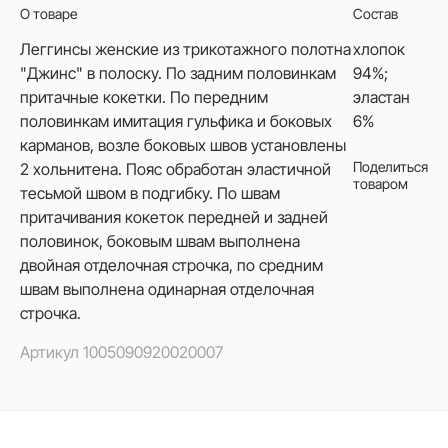
О товаре
Состав
Леггинсы женские из трикотажного полотна
хлопок
"Джинс" в полоску. По задним половинкам
94%;
притачные кокетки. По передним
эластан
половинкам имитация гульфика и боковых
6%
карманов, возле боковых швов установлены
Поделиться
2 хольнитена. Пояс обработан эластичной
товаром
тесьмой швом в подгибку. По швам
притачивания кокеток передней и задней
половинок, боковым швам выполнена
двойная отделочная строчка, по средним
швам выполнена одинарная отделочная
строчка.
Артикул
1005090920020007