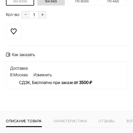
164-90/XS
164-94/S
170-90/XS
170-94/S
-
+
Кол-во:
Как заказать
Доставка
В Москва
Изменить
СДЭК, Бесплатно при заказе
от 3500 ₽
ОПИСАНИЕ ТОВАРА
ХАРАКТЕРИСТИКИ
ОТЗЫВЫ
ВО