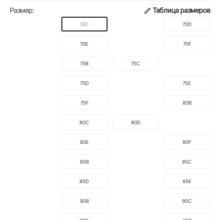
Размер:
Таблица размеров
70C
70D
70E
70F
75B
75C
75D
75E
75F
80B
80C
80D
80E
80F
85B
85C
85D
85E
90B
90C