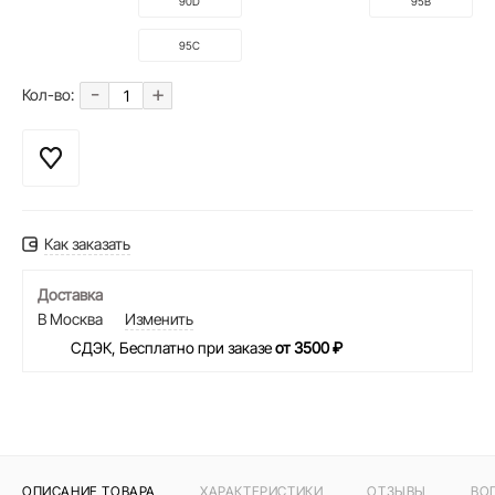
90D
95B
95C
-
+
Кол-во:
Как заказать
Доставка
В Москва
Изменить
СДЭК, Бесплатно при заказе
от 3500 ₽
ОПИСАНИЕ ТОВАРА
ХАРАКТЕРИСТИКИ
ОТЗЫВЫ
ВО