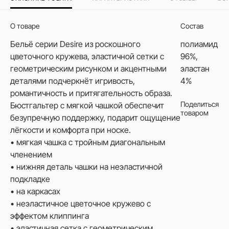
О товаре
Состав
Бельё серии Desire из роскошного
полиамид
цветочного кружева, эластичной сетки с
96%,
геометрическим рисунком и акцентными
эластан
деталями подчеркнёт игривость,
4%
романтичность и притягательность образа.
Поделиться
Бюстгальтер с мягкой чашкой обеспечит
товаром
безупречную поддержку, подарит ощущение
лёгкости и комфорта при носке.
• мягкая чашка с тройным диагональным
членением
• нижняя деталь чашки на неэластичной
подкладке
• на каркасах
• неэластичное цветочное кружево с
эффектом клиппинга
• эластичная сетка с геометрическим