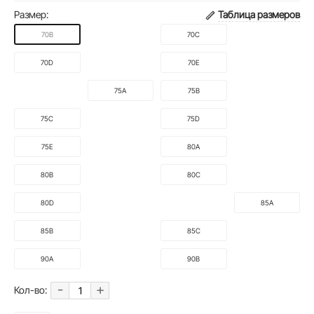
Размер:
Таблица размеров
70B
70C
70D
70E
75A
75B
75C
75D
75E
80A
80B
80C
80D
85A
85B
85C
90A
90B
-
+
Кол-во: