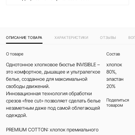
ОПИСАНИЕ ТОВАРА
ХАРАКТЕРИСТИКИ
ОТЗЫВЫ
ВО
О товаре
Состав
Однотонное хлопковое бюстье INVISIBLE –
хлопок
это комфортное, дышащее и ультралегкое
80%,
белье, созданное для максимальной
эластан
свободы движений.
20%
Инновационная технология обработки
Поделиться
срезов «free cut» позволяет сделать белье
товаром
незаметным даже под самой облегающей
одеждой.
PREMIUM COTTON: хлопок премиального