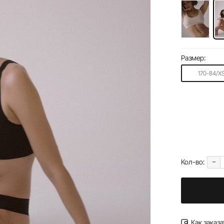
Размер:
170-84/X
-
Кол-во:
Как заказа