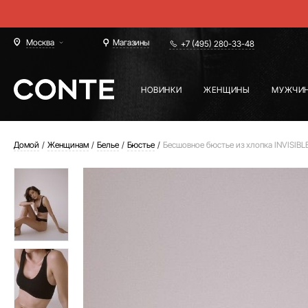
Москва
Магазины
+7 (495) 280-33-48
НОВИНКИ
ЖЕНЩИНЫ
МУЖЧИ
Домой
Женщинам
Белье
Бюстье
Бесшовное бюстье из хлопка INVISIBL