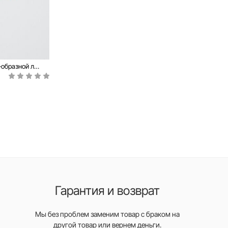
Бесшовные Трусы "бразилиана" с V-образной линией талии INVISIBLE LBR 1226
Гарантия и возврат
Мы без проблем заменим товар с браком на
другой товар или вернем деньги.