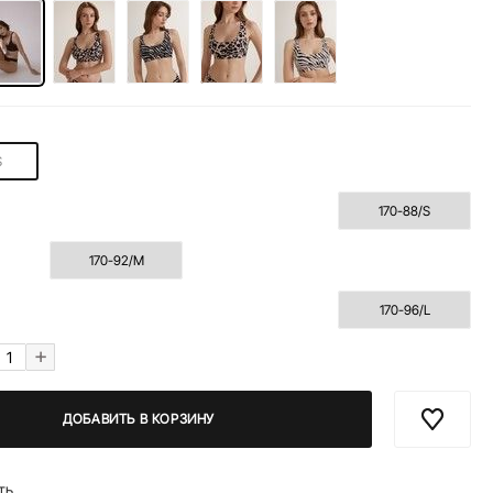
S
170-88/S
170-92/M
170-96/L
+
ДОБАВИТЬ В КОРЗИНУ
ть