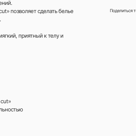
ений.
cut» позволяет сделать белье
Поделиться 
.
гкий, приятный к телу и
 cut»
альностью