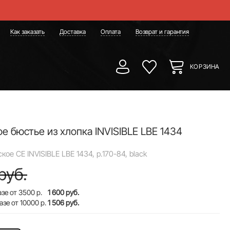
Как заказать
Доставка
Оплата
Возврат и гарантия
КОРЗИНА
е бюстье из хлопка INVISIBLE LBE 1434
ое CE INVISIBLE LBE 1434, р.170-84, black
руб.
зе от 3500 р.
1 600 руб.
азе от 10000 р.
1 506 руб.