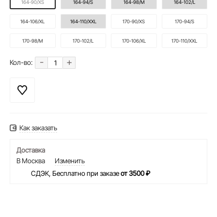
164-90/XS
164-94/S
164-98/M
164-102/L
164-106/XL
164-110/XXL
170-90/XS
170-94/S
170-98/M
170-102/L
170-106/XL
170-110/XXL
-
+
Кол-во:
Как заказать
Доставка
В Москва
Изменить
СДЭК, Бесплатно при заказе
от 3500 ₽