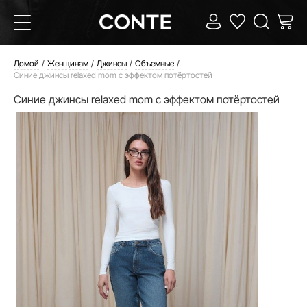
Домой
Женщинам
Джинсы
Объемные
Синие джинсы relaxed mom с эффектом потёртостей
Синие джинсы relaxed mom с эффектом потёртостей