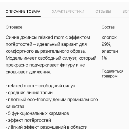
ОПИСАНИЕ ТОВАРА
ХАРАКТЕРИСТИКИ
ОТЗЫВЫ
ВО
О товаре
Состав
Синие джинсы relaxed mom с эффектом
хлопок
потёртостей – идеальный вариант для
99%,
комфортного выразительного образа.
эластан
Модель имеет свободный силуэт, который
1%
прекрасно подчеркивает фигуру и не
Поделиться
сковывает движения.
товаром
· relaxed mom – свободный силуэт
· средняя линия талии
· плотный eco-friendly деним премиального
качества
· 5 функциональных карманов
· эффект потёртостей
· лёгкий эффект разрушений в области