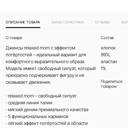
ОПИСАНИЕ ТОВАРА
ХАРАКТЕРИСТИКИ
ОТЗЫВЫ
ВО
О товаре
Состав
Джинсы relaxed mom с эффектом
хлопок
потёртостей – идеальный вариант для
99%,
комфортного выразительного образа.
эластан
Модель имеет свободный силуэт, который
1%
прекрасно подчеркивает фигуру и не
Поделиться
сковывает движения.
товаром
· relaxed mom – свободный силуэт
· средняя линия талии
· мягкий деним премиального качества
· 5 функциональных карманов
· лёгкий эффект потёртостей в области