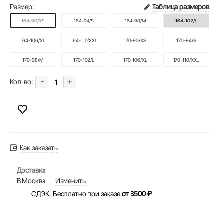
Размер:
Таблица размеров
164-90/XS
164-94/S
164-98/M
164-102/L
164-106/XL
164-110/XXL
170-90/XS
170-94/S
170-98/M
170-102/L
170-106/XL
170-110/XXL
-
+
Кол-во:
Как заказать
Доставка
В Москва
Изменить
СДЭК, Бесплатно при заказе
от 3500 ₽