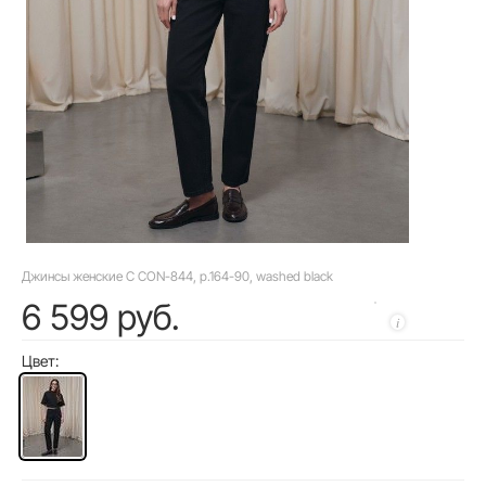
Джинсы женские C CON-844, р.164-90, washed black
6 599 руб.
Цвет: