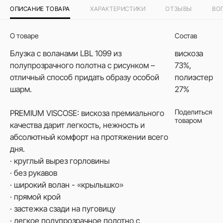
ОПИСАНИЕ ТОВАРА
ХАРАКТЕРИСТИКИ
ОТЗЫВЫ
ВО
О товаре
Состав
Блузка с воланами LBL 1099 из
вискоза
полупрозрачного полотна с рисунком –
73%,
отличный способ придать образу особой
полиэстер
шарм.
27%
Поделиться
PREMIUM VISCOSE: вискоза премиального
товаром
качества дарит легкость, нежность и
абсолютный комфорт на протяжении всего
дня.
· круглый вырез горловины
· без рукавов
· широкий волан - «крылышко»
· прямой крой
· застежка сзади на пуговицу
· легкое полупрозрачное полотно с